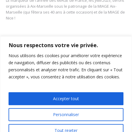
LE marqueur de l’année des MIAGE de France, les JNM’2025, seront
organisées à Aix-Marseille sous le patronage de la MIAGE Aix-
Marseille (qui fêtera ses 40 ans à cette occasion) et de la MIAGE de
Nice !
Nous respectons votre vie privée.
Nous utilisons des cookies pour améliorer votre expérience
de navigation, diffuser des publicités ou des contenus
personnalisés et analyser notre trafic. En cliquant sur « Tout
accepter », vous consentez à notre utilisation des cookies.
15-19 Allée Claude Forbin
,
13627
, Aix-en-Provence
04 12 94 27 13
feg-miage-aix@univ-amu.fr
Accepter tout
Personnaliser
Tout rejeter