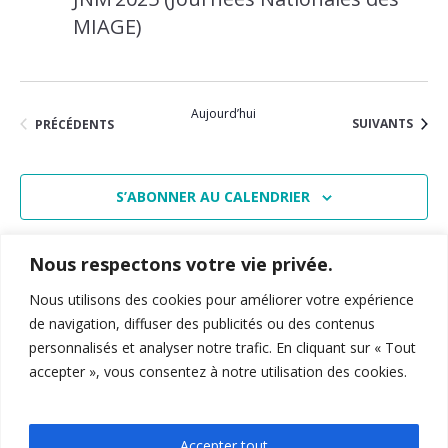
vues
MIAGE)
Évènem
Aujourd’hui
ÉVÈNEMENTS
ÉVÈNEMENTS
SUIVANTS
PRÉCÉDENTS
S’ABONNER AU CALENDRIER
Nous respectons votre vie privée.
Nous utilisons des cookies pour améliorer votre expérience
de navigation, diffuser des publicités ou des contenus
personnalisés et analyser notre trafic. En cliquant sur « Tout
accepter », vous consentez à notre utilisation des cookies.
15-19 Allée Claude Forbin
,
13627
, Aix-en-Provence
04 12 94 27 13
feg-miage-aix@univ-amu.fr
Accepter tout