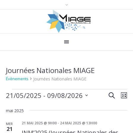
Journées Nationales MIAGE
Journées Nationales MIAGE
Évènements
RECHERCH
Évènements
Recher
Nav
21/05/2025
 - 
09/08/2026
LI
de
et
Sélectionnez
une
vue
mai 2025
navigat
date.
Évè
de
21 MAI 2025 @ 9H00
-
24 MAI 2025 @ 13H00
MER
21
JNM’2025 (Journées Nationales des