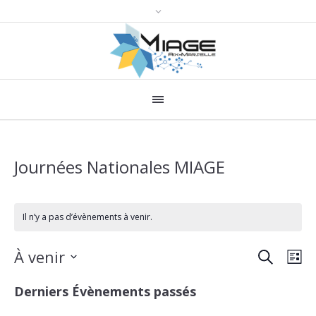
Journées Nationales MIAGE
Il n’y a pas d’évènements à venir.
RECHERCH
Recher
Nav
À venir
LI
de
et
Sélectionnez
Derniers Évènements passés
une
vue
navigat
date.
Évè