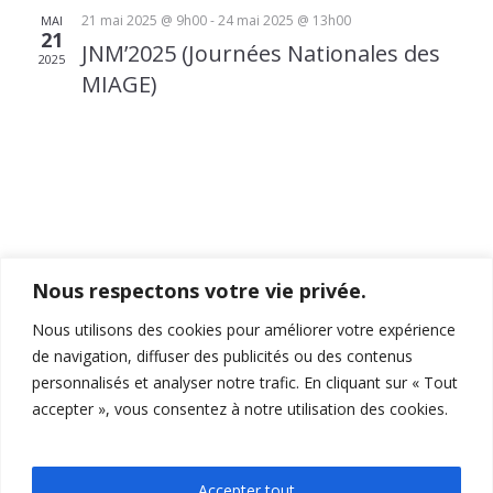
de
21 mai 2025 @ 9h00
-
24 mai 2025 @ 13h00
MAI
21
vues
JNM’2025 (Journées Nationales des
2025
Évènem
MIAGE)
Nous respectons votre vie privée.
Nous utilisons des cookies pour améliorer votre expérience
de navigation, diffuser des publicités ou des contenus
personnalisés et analyser notre trafic. En cliquant sur « Tout
accepter », vous consentez à notre utilisation des cookies.
15-19 Allée Claude Forbin
,
13627
, Aix-en-Provence
04 12 94 27 13
feg-miage-aix@univ-amu.fr
Accepter tout