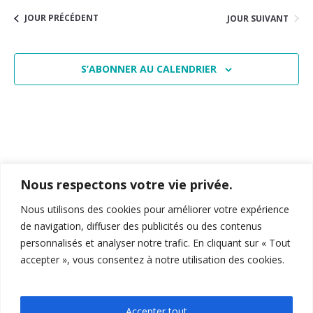
vue
navigat
date.
Évè
JOUR PRÉCÉDENT
JOUR SUIVANT
de
vues
S’ABONNER AU CALENDRIER
Évènem
Nous respectons votre vie privée.
Nous utilisons des cookies pour améliorer votre expérience
de navigation, diffuser des publicités ou des contenus
personnalisés et analyser notre trafic. En cliquant sur « Tout
accepter », vous consentez à notre utilisation des cookies.
15-19 Allée Claude Forbin
,
13627
, Aix-en-Provence
04 12 94 27 13
feg-miage-aix@univ-amu.fr
Accepter tout