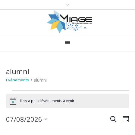
alumni
alumni
Évènements
Évènements
Il n’y a pas d’évènements à venir.
for
Notice
7
RECHERCH
Recher
Nav
07/08/2026
JO
août
de
et
Sélectionnez
2026
une