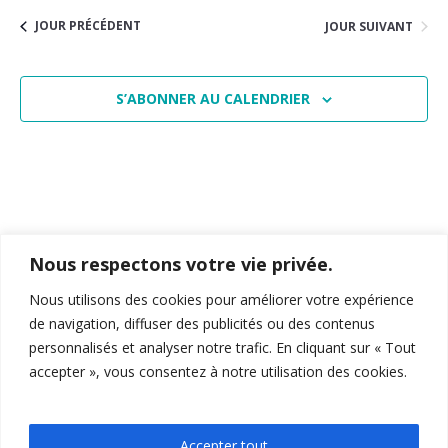
vue
navigat
date.
Évè
JOUR PRÉCÉDENT
JOUR SUIVANT
de
vues
S’ABONNER AU CALENDRIER
Évènem
Nous respectons votre vie privée.
Nous utilisons des cookies pour améliorer votre expérience
de navigation, diffuser des publicités ou des contenus
personnalisés et analyser notre trafic. En cliquant sur « Tout
accepter », vous consentez à notre utilisation des cookies.
15-19 Allée Claude Forbin
,
13627
, Aix-en-Provence
04 12 94 27 13
feg-miage-aix@univ-amu.fr
Accepter tout