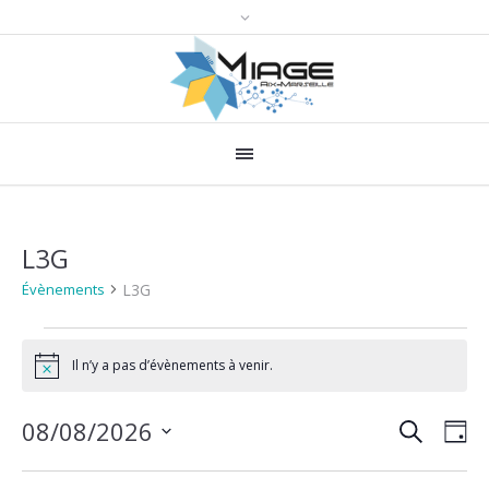
L3G
L3G
Évènements
Évènements
Il n’y a pas d’évènements à venir.
for
Notice
8
RECHERCH
Recher
Nav
08/08/2026
JO
août
de
et
Sélectionnez
2026
une