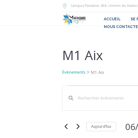
Campus Pauliane, 424, chemin du Viaduc
ACCUEIL
SE 
NOUS CONTACTE
M1 Aix
M1 Aix
Évènements
Évènements
Recherche
Saisir
for
et
mot-
clé.
6
navigation
Rechercher
Évènements
août
de
par
06
Aujourd’hui
2026
vues
mot-
Sélect
clé.