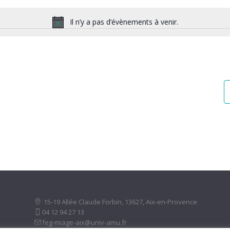
Il n’y a pas d’évènements à venir.
Notice
15-19 Allée Claude Forbin
,
13627
, Aix-en-Provence
04 12 94 27 13
feg-miage-aix@univ-amu.fr