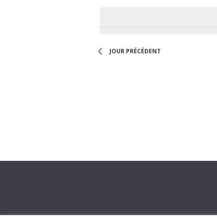
Évènements
une
date.
JOUR PRÉCÉDENT