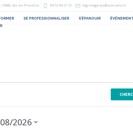
,
13080
, Aix-en-Provence
04 12 94 27 13
feg-miage-aix@univ-amu.fr
FORMER
SE PROFESSIONNALISER
S’ÉPANOUIR
ÉVÉNEMEN
R
CHERC
/08/2026
ionnez