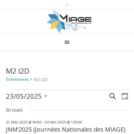
M2 I2D
M2 I2D
Évènements
RECHERCH
Évènements
Recher
Nav
23/05/2025
JO
for
de
et
Sélectionnez
En cours
une
vue
23
navigat
date.
Évè
mai
21 MAI 2025 @ 9H00
-
24 MAI 2025 @ 13H00
de
JNM’2025 (Journées Nationales des MIAGE)
2025