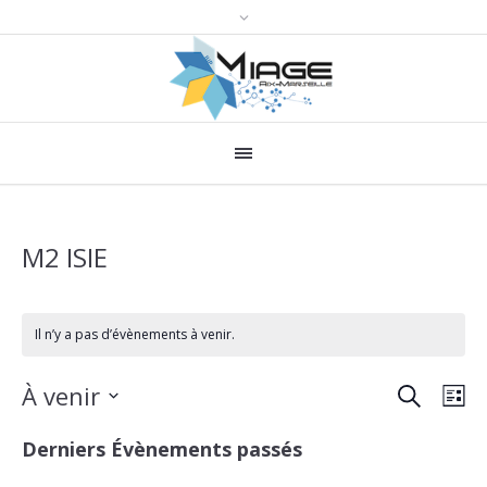
M2 ISIE
Il n’y a pas d’évènements à venir.
RECHERCH
Recher
Nav
À venir
LI
de
et
Sélectionnez
Derniers Évènements passés
une
vue
navigat
date.
Évè