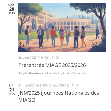
de
AOÛT
28
vues
2025
Évènem
28 août 2025 @ 9h00
-
17h00
Prérentrée MIAGE 2025/2026
Amphi Guyon
29 bd Schuman, Aix-en-Provence
21 mai 2025 @ 9h00
-
24 mai 2025 @ 13h00
MAI
21
JNM’2025 (Journées Nationales des
2025
MIAGE)