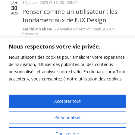
30 janvier 2025 @ 18h00
-
20h00
JAN
30
Penser comme un utilisateur : les
2025
fondamentaux de l’UX Design
Amphi Mirabeau
29 Avenue Robert Schuman, Aix-en-
Provence
Nous respectons votre vie privée.
Nous utilisons des cookies pour améliorer votre expérience
de navigation, diffuser des publicités ou des contenus
personnalisés et analyser notre trafic. En cliquant sur « Tout
accepter », vous consentez à notre utilisation des cookies.
15-19 Allée Claude Forbin
,
13627
, Aix-en-Provence
04 12 94 27 13
feg-miage-aix@univ-amu.fr
Accepter tout
Personnaliser
Tout rejeter