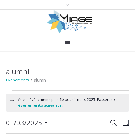
alumni
alumni
Évènements
Évènements
Aucun évènements planifié pour 1 mars 2025. Passer aux
for
Notice
évènements suivants
.
1
RECHERCH
Recher
Nav
01/03/2025
JO
mars
de
et
Sélectionnez
2025