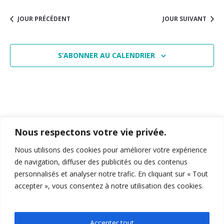
une
vue
navigat
date.
Évè
JOUR PRÉCÉDENT
JOUR SUIVANT
de
vues
S’ABONNER AU CALENDRIER
Évènem
Nous respectons votre vie privée.
Nous utilisons des cookies pour améliorer votre expérience
de navigation, diffuser des publicités ou des contenus
personnalisés et analyser notre trafic. En cliquant sur « Tout
accepter », vous consentez à notre utilisation des cookies.
15-19 Allée Claude Forbin
,
13627
, Aix-en-Provence
04 12 94 27 13
feg-miage-aix@univ-amu.fr
Accepter tout